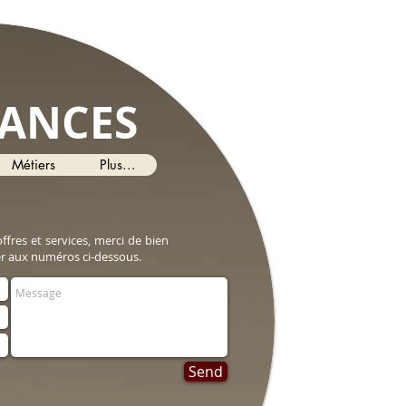
DANCES
Métiers
Plus...
ffres et services, merci de bien
ler aux numéros ci-dessous.
Send