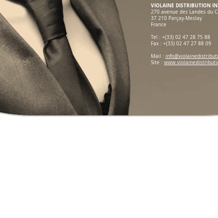
VIOLAINE DISTRIBUTION I
270 avenue des Landes du C
37 210 Parçay-Meslay
France
Tel : +(33) 02 47 28 75 88
Fax : +(33) 02 47 27 88 09
Mail :
info@violainedistribu
Site :
www.violainedistribut