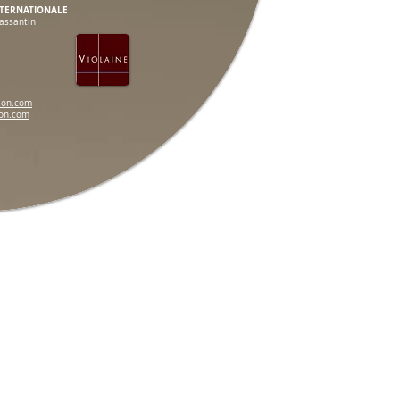
NTERNATIONALE
assantin
tion.com
ion.com